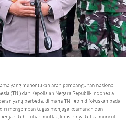
utama yang menentukan arah pembangunan nasional.
esia (TNI) dan Kepolisian Negara Republik Indonesia
peran yang berbeda, di mana TNI lebih difokuskan pada
 Polri mengemban tugas menjaga keamanan dan
i menjadi kebutuhan mutlak, khususnya ketika muncul