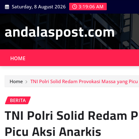
Skip
Saturday, 8 August 2026
3:19:07 AM
to
content
andalaspost.com
HOME
Home
TNI Polri Solid Redam Provokasi Massa yang Picu 
BERITA
TNI Polri Solid Redam 
Picu Aksi Anarkis