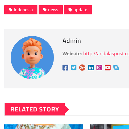
Indonesia
news
update
Admin
Website:
http://andalaspost.
RELATED STORY