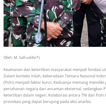
Oleh: M. Safruddin*)
Keamanan dan ketertiban masyarakat menjadi fondasi 
Dalam konteks inilah, keberadaan Tentara Nasional Indon
(Polri) menjadi faktor kunci. Keduanya memang memiliki 
pertahanan negara dari ancaman eksternal, sedangkan
ketertiban dalam negeri. Kolaborasi antara TNI dan Polr
provokasi yang dapat berujung pada aksi anarkis.