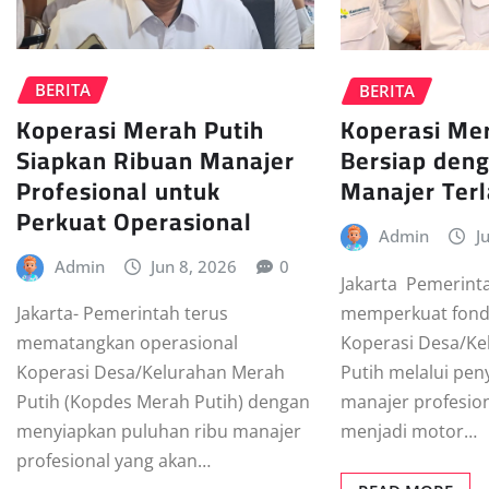
BERITA
BERITA
Koperasi Merah Putih
Koperasi Me
Siapkan Ribuan Manajer
Bersiap den
Profesional untuk
Manajer Terl
Perkuat Operasional
Admin
J
Admin
Jun 8, 2026
0
Jakarta  Pemerint
memperkuat fond
Jakarta- Pemerintah terus
Koperasi Desa/K
mematangkan operasional
Putih melalui pen
Koperasi Desa/Kelurahan Merah
manajer profesio
Putih (Kopdes Merah Putih) dengan
menjadi motor…
menyiapkan puluhan ribu manajer
profesional yang akan…