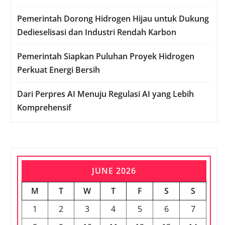
Pemerintah Dorong Hidrogen Hijau untuk Dukung
Dedieselisasi dan Industri Rendah Karbon
Pemerintah Siapkan Puluhan Proyek Hidrogen
Perkuat Energi Bersih
Dari Perpres AI Menuju Regulasi AI yang Lebih
Komprehensif
JUNE 2026
M
T
W
T
F
S
S
1
2
3
4
5
6
7