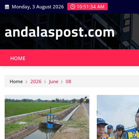
Skip
Monday, 3 August 2026
10:51:35 AM
to
content
andalaspost.com
HOME
Home
2026
June
08