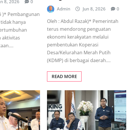
un 8, 2026
0
Admin
Jun 8, 2026
0
ldi )* Pembangunan
Oleh : Abdul Razak)* Pemerintah
 tidak hanya
terus mendorong penguatan
 pertumbuhan
ekonomi kerakyatan melalui
 aktivitas
pembentukan Koperasi
taan.…
Desa/Kelurahan Merah Putih
(KDMP) di berbagai daerah.…
READ MORE