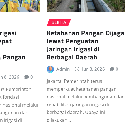
BERITA
rigasi
Ketahanan Pangan Dijaga
epat
lewat Penguatan
Jaringan Irigasi di
 Pangan
Berbagai Daerah
Admin
Jun 8, 2026
0
un 8, 2026
0
Jakarta  Pemerintah terus
memperkuat ketahanan pangan
 )* Pemerintah
nasional melalui pembangunan dan
 fondasi
rehabilitasi jaringan irigasi di
 nasional melalui
berbagai daerah. Upaya ini
angunan dan
dilakukan…
n irigasi di