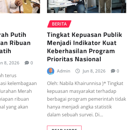
BERITA
Tingkat Kepuasan Publik
rah Putih
Menjadi Indikator Kuat
gan Ribuan
Keberhasilan Program
atih
Prioritas Nasional
un 8, 2026
0
Admin
Jun 8, 2026
0
ah terus
asi kelembagaan
Oleh: Nabila Khairunnisa )* Tingkat
elurahan Merah
kepuasan masyarakat terhadap
yiapan ribuan
berbagai program pemerintah tidak
nal yang akan
hanya menjadi angka statistik
dalam sebuah survei. Di…