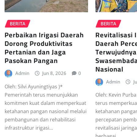
BERITA
BERITA
Revitalisasi I
Perbaikan Irigasi Daerah
Daerah Perc
Dorong Produktivitas
Terwujudnya
Pertanian dan Jaga
Swasembada
Pasokan Pangan
Nasional
Admin
Jun 8, 2026
0
Admin
J
Oleh: Silvi Ayuningtiyas )*
Pemerintah terus menunjukkan
Oleh: Kevin Purba
komitmen kuat dalam memperkuat
terus memperkuat
ketahanan pangan nasional melalui
ketahanan pangan
pembangunan dan rehabilitasi
percepatan pemb
infrastruktur irigasi…
revitalisasi jaringa
berbagai…