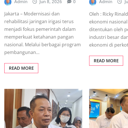
Admin
Jun 8, 2026
0
Admin
J
Jakarta – Modernisasi dan
Oleh : Ricky Rina
rehabilitasi jaringan irigasi terus
ekonomi nasional
menjadi fokus pemerintah dalam
ditentukan oleh
memperkuat ketahanan pangan
industri besar dan
nasional. Melalui berbagai program
ekonomi di perko
pembangunan…
READ MORE
READ MORE