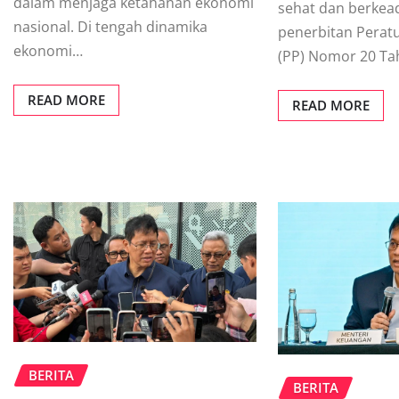
dalam menjaga ketahanan ekonomi
sehat dan berkead
nasional. Di tengah dinamika
penerbitan Perat
ekonomi…
(PP) Nomor 20 Ta
READ MORE
READ MORE
BERITA
BERITA