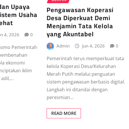
dan Upaya
Pengawasan Koperasi
istem Usaha
Desa Diperkuat Demi
Sehat
Menjamin Tata Kelola
yang Akuntabel
un 4, 2026
0
Admin
Jun 4, 2026
0
Utomo Pemerintah
 pembenahan
Pemerintah terus memperkuat tata
ola ekonomi
kelola Koperasi Desa/Kelurahan
ciptakan iklim
Merah Putih melalui penguatan
 adil,…
sistem pengawasan berbasis digital.
Langkah ini ditandai dengan
peresmian…
READ MORE