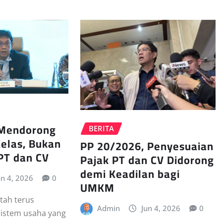
 Mendorong
BERITA
elas, Bukan
PP 20/2026, Penyesuaian
PT dan CV
Pajak PT dan CV Didorong
demi Keadilan bagi
un 4, 2026
0
UMKM
ntah terus
Admin
Jun 4, 2026
0
istem usaha yang