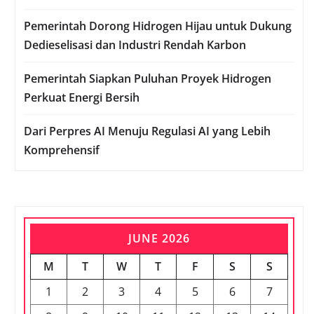
Pemerintah Dorong Hidrogen Hijau untuk Dukung
Dedieselisasi dan Industri Rendah Karbon
Pemerintah Siapkan Puluhan Proyek Hidrogen
Perkuat Energi Bersih
Dari Perpres AI Menuju Regulasi AI yang Lebih
Komprehensif
JUNE 2026
M
T
W
T
F
S
S
1
2
3
4
5
6
7