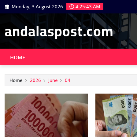
Skip
Monday, 3 August 2026
4:25:44 AM
to
content
andalaspost.com
HOME
Home
2026
June
04