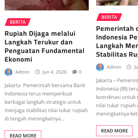
BERITA
BERITA
Pemerintah 
Rupiah Dijaga melalui
Indonesia Pe
Langkah Terukur dan
Langkah Me
Penguatan Fundamental
Stabilitas R
Ekonomi
Admin
J
Admin
Jun 4, 2026
0
Jakarta – Pemerin
Jakarta  Pemerintah bersama Bank
Indonesia (BI) t
Indonesia terus memperkuat
koordinasi untuk 
berbagai langkah strategis untuk
nilai tukar rupiah
menjaga stabilitas nilai tukar rupiah
meningkatnya ket
di tengah meningkatnya…
READ MORE
READ MORE