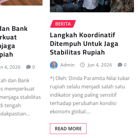
BERITA
dan Bank
Langkah Koordinatif
rkuat
Ditempuh Untuk Jaga
njaga
Stabilitas Rupiah
upiah
Admin
Jun 4, 2026
0
un 4, 2026
0
*) Oleh: Dinda Paramita Nilai tukar
tah dan Bank
rupiah selalu menjadi salah satu
erus memperkuat
indikator yang paling sensitif
menjaga stabilitas
terhadap perubahan kondisi
 di tengah
ekonomi global.…
idakpastian…
READ MORE