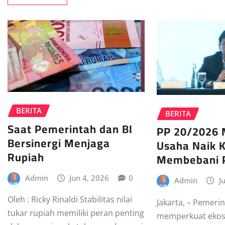
BERITA
BERITA
Saat Pemerintah dan BI
PP 20/2026
Bersinergi Menjaga
Usaha Naik K
Rupiah
Membebani 
Admin
Jun 4, 2026
0
Admin
J
Oleh : Ricky Rinaldi Stabilitas nilai
Jakarta, – Pemeri
tukar rupiah memiliki peran penting
memperkuat ekos