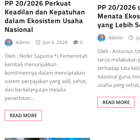
PP 20/2026 Perkuat
PP 20/2026 
Keadilan dan Kepatuhan
Menata Ekos
dalam Ekosistem Usaha
yang Lebih 
Nasional
Admin
J
Admin
Jun 4, 2026
0
Oleh : Antonius 
Oleh : Nofer Saputra *) Pemerintah
terus melakukan
kembali menunjukkan
terhadap tata kel
komitmennya dalam menciptakan
nasional guna men
sistem perpajakan yang adil, sehat,
usaha yang sehat,
dan berkelanjutan melalui
penerbitan…
READ MORE
READ MORE