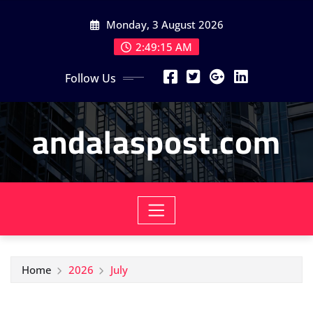
Skip
Monday, 3 August 2026
to
content
2:49:16 AM
Follow Us
andalaspost.com
Home
2026
July