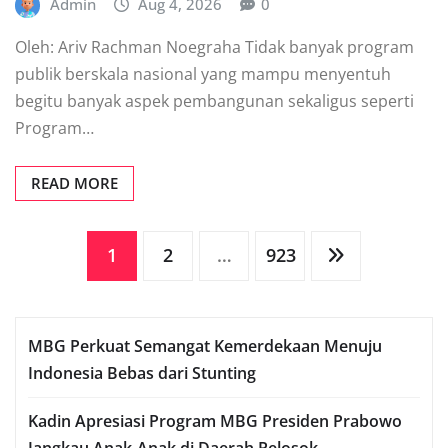
Admin
Aug 4, 2026
0
Oleh: Ariv Rachman Noegraha Tidak banyak program
publik berskala nasional yang mampu menyentuh
begitu banyak aspek pembangunan sekaligus seperti
Program…
READ MORE
Posts
1
2
…
923
pagination
MBG Perkuat Semangat Kemerdekaan Menuju
Indonesia Bebas dari Stunting
Kadin Apresiasi Program MBG Presiden Prabowo
Jangkau Anak-Anak di Daerah Pelosok