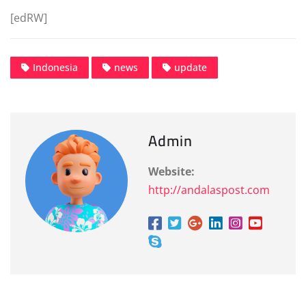
[edRW]
Indonesia
news
update
Admin
Website:
http://andalaspost.com