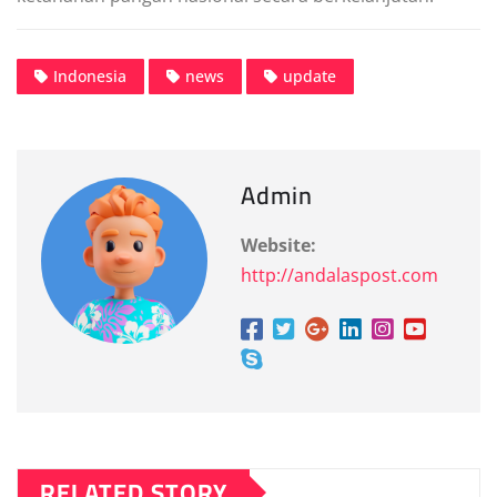
Indonesia
news
update
Admin
Website:
http://andalaspost.com
RELATED STORY