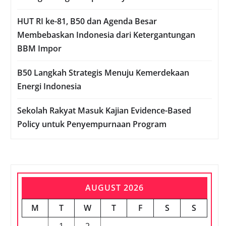
HUT RI ke-81, B50 dan Agenda Besar
Membebaskan Indonesia dari Ketergantungan
BBM Impor
B50 Langkah Strategis Menuju Kemerdekaan
Energi Indonesia
Sekolah Rakyat Masuk Kajian Evidence-Based
Policy untuk Penyempurnaan Program
AUGUST 2026
M
T
W
T
F
S
S