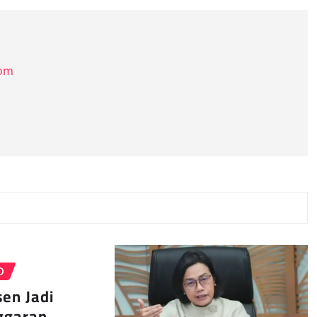
com
D
en Jadi
nggaran