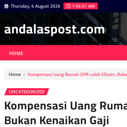
Skip
Thursday, 6 August 2026
1:56:52 AM
to
content
andalaspost.com
HOME
Home
Kompensasi Uang Rumah DPR Lebih Efisien, Buka
UNCATEGORIZED
Kompensasi Uang Rumah
Bukan Kenaikan Gaji