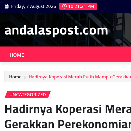
Skip
Friday, 7 August 2026
10:21:22 PM
to
content
andalaspost.com
HOME
Home
Hadirnya Koperasi Merah Putih Mampu Gerakka
UNCATEGORIZED
Hadirnya Koperasi Mer
Gerakkan Perekonomia