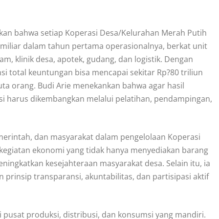
ikan bahwa setiap Koperasi Desa/Kelurahan Merah Putih
liar dalam tahun pertama operasionalnya, berkat unit
am, klinik desa, apotek, gudang, dan logistik. Dengan
i total keuntungan bisa mencapai sekitar Rp?80 triliun
uta orang. Budi Arie menekankan bahwa agar hasil
asi harus dikembangkan melalui pelatihan, pendampingan,
emerintah, dan masyarakat dalam pengelolaan Koperasi
at kegiatan ekonomi yang tidak hanya menyediakan barang
eningkatkan kesejahteraan masyarakat desa. Selain itu, ia
rinsip transparansi, akuntabilitas, dan partisipasi aktif
usat produksi, distribusi, dan konsumsi yang mandiri.