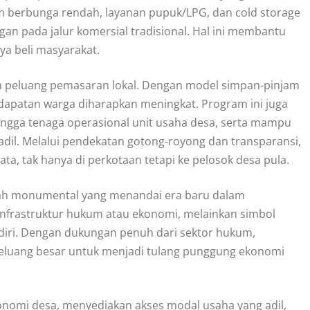
am berbunga rendah, layanan pupuk/LPG, dan cold storage
 pada jalur komersial tradisional. Hal ini membantu
a beli masyarakat.
n peluang pemasaran lokal. Dengan model simpan-pinjam
ndapatan warga diharapkan meningkat. Program ini juga
ingga tenaga operasional unit usaha desa, serta mampu
adil. Melalui pendekatan gotong-royong dan transparansi,
ata, tak hanya di perkotaan tetapi ke pelosok desa pula.
ah monumental yang menandai era baru dalam
infrastruktur hukum atau ekonomi, melainkan simbol
diri. Dengan dukungan penuh dari sektor hukum,
 peluang besar untuk menjadi tulang punggung ekonomi
nomi desa, menyediakan akses modal usaha yang adil,