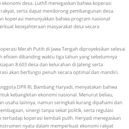
an ekonomi desa. Luthfi menegaskan bahwa koperasi
uk rakyat, serta dapat mendorong pembangunan desa.
n koperasi menunjukkan bahwa program nasional
erkuat kesejahteraan masyarakat desa secara
erasi Merah Putih di Jawa Tengah diproyeksikan selesai
h efisien dibanding waktu tiga tahun yang sebelumnya
siapan 8.603 desa dan kelurahan di Jateng serta
asi akan berfungsi penuh secara optimal dan mandiri.
nggota DPR RI, Bambang Haryadi, menyatakan bahwa
untuk kebangkitan ekonomi nasional. Menurut beliau,
an usaha lainnya, namun seringkali kurang dipahami dan
lembagaan, sinergi tanpa sekat politik, serta regulasi
k terhadap koperasi kembali pulih. Heryadi menegaskan
di instrumen nyata dalam memperkuat ekonomi rakyat