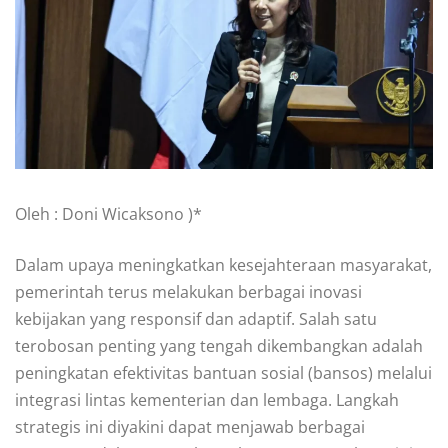
Oleh : Doni Wicaksono )*
Dalam upaya meningkatkan kesejahteraan masyarakat,
pemerintah terus melakukan berbagai inovasi
kebijakan yang responsif dan adaptif. Salah satu
terobosan penting yang tengah dikembangkan adalah
peningkatan efektivitas bantuan sosial (bansos) melalui
integrasi lintas kementerian dan lembaga. Langkah
strategis ini diyakini dapat menjawab berbagai