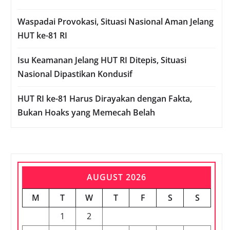
Waspadai Provokasi, Situasi Nasional Aman Jelang
HUT ke-81 RI
Isu Keamanan Jelang HUT RI Ditepis, Situasi
Nasional Dipastikan Kondusif
HUT RI ke-81 Harus Dirayakan dengan Fakta,
Bukan Hoaks yang Memecah Belah
AUGUST 2026
M
T
W
T
F
S
S
1
2