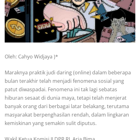
Oleh: Cahyo Widjaya )*
Maraknya praktik judi daring (online) dalam beberapa
bulan terakhir telah menjadi fenomena sosial yang
patut diwaspadai. Fenomena ini tak lagi sebatas
hiburan sesaat di dunia maya, tetapi telah menjerat
banyak orang dari berbagai latar belakang, terutama
masyarakat berpenghasilan rendah, dalam lingkaran
kemiskinan yang semakin sulit diputus.
Wakil Ketua Komisi II DPR RI, Aria Bima,