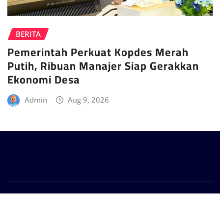
BERITA
Pemerintah Perkuat Kopdes Merah
Putih, Ribuan Manajer Siap Gerakkan
Ekonomi Desa
Admin
Aug 9, 2026
Copyright © 2024 | Powered by
WordPress
|
Provo
News
by
ThemeArile