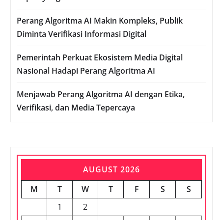
Perang Algoritma AI Makin Kompleks, Publik
Diminta Verifikasi Informasi Digital
Pemerintah Perkuat Ekosistem Media Digital
Nasional Hadapi Perang Algoritma AI
Menjawab Perang Algoritma AI dengan Etika,
Verifikasi, dan Media Tepercaya
AUGUST 2026
M
T
W
T
F
S
S
1
2