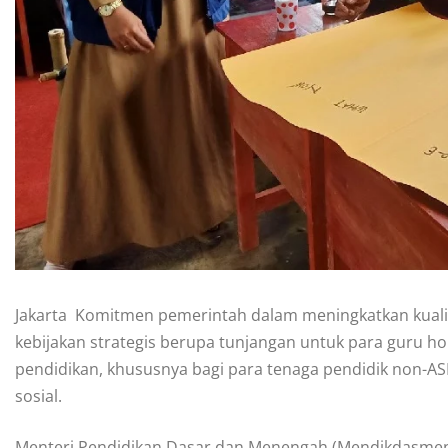
Jakarta  Komitmen pemerintah dalam meningkatkan kuali
kebijakan strategis berupa tunjangan untuk para guru hon
pendidikan, khususnya bagi para tenaga pendidik non-A
sosial.
Menteri Pendidikan Dasar dan Menengah (Mendikdasmen)