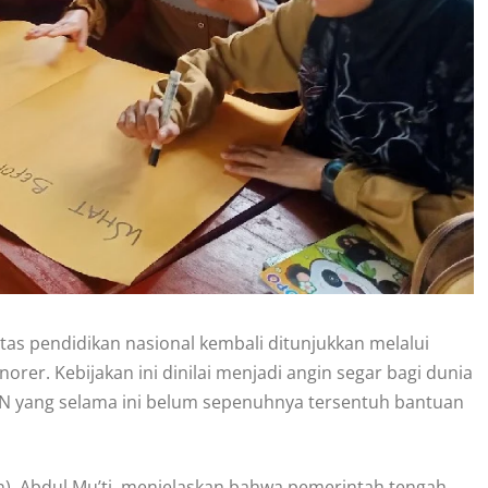
tas pendidikan nasional kembali ditunjukkan melalui
orer. Kebijakan ini dinilai menjadi angin segar bagi dunia
SN yang selama ini belum sepenuhnya tersentuh bantuan
, Abdul Mu’ti, menjelaskan bahwa pemerintah tengah