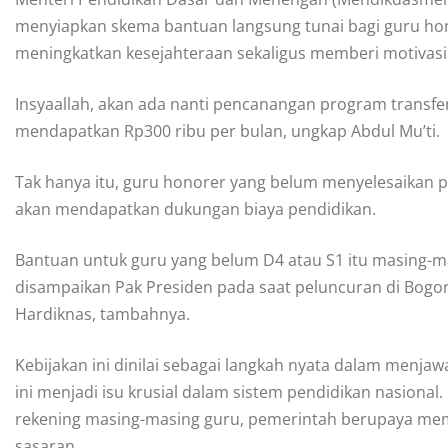
menyiapkan skema bantuan langsung tunai bagi guru hono
meningkatkan kesejahteraan sekaligus memberi motivasi
Insyaallah, akan ada nanti pencanangan program transf
mendapatkan Rp300 ribu per bulan, ungkap Abdul Mu’ti.
Tak hanya itu, guru honorer yang belum menyelesaikan pe
akan mendapatkan dukungan biaya pendidikan.
Bantuan untuk guru yang belum D4 atau S1 itu masing-m
disampaikan Pak Presiden pada saat peluncuran di Bogor. 
Hardiknas, tambahnya.
Kebijakan ini dinilai sebagai langkah nyata dalam menja
ini menjadi isu krusial dalam sistem pendidikan nasiona
rekening masing-masing guru, pemerintah berupaya mema
sasaran.