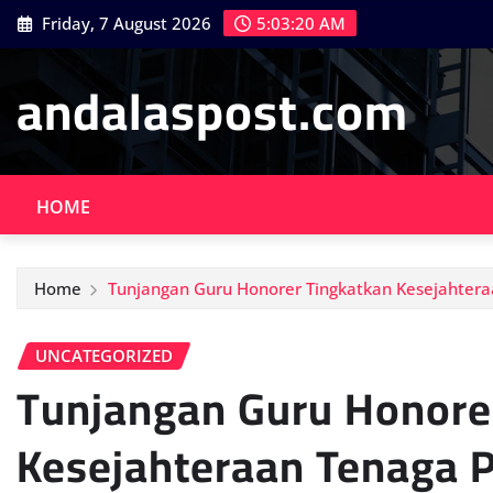
Skip
Friday, 7 August 2026
5:03:22 AM
to
content
andalaspost.com
HOME
Home
Tunjangan Guru Honorer Tingkatkan Kesejahtera
UNCATEGORIZED
Tunjangan Guru Honore
Kesejahteraan Tenaga 