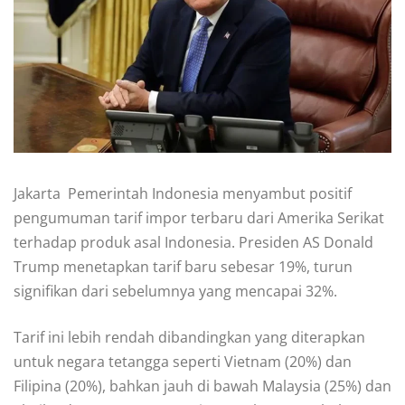
Jakarta  Pemerintah Indonesia menyambut positif
pengumuman tarif impor terbaru dari Amerika Serikat
terhadap produk asal Indonesia. Presiden AS Donald
Trump menetapkan tarif baru sebesar 19%, turun
signifikan dari sebelumnya yang mencapai 32%.
Tarif ini lebih rendah dibandingkan yang diterapkan
untuk negara tetangga seperti Vietnam (20%) dan
Filipina (20%), bahkan jauh di bawah Malaysia (25%) dan