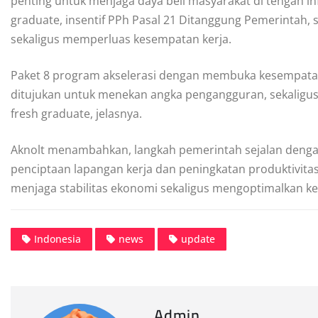
penting untuk menjaga daya beli masyarakat di tengah i
graduate, insentif PPh Pasal 21 Ditanggung Pemerintah
sekaligus memperluas kesempatan kerja.
Paket 8 program akselerasi dengan membuka kesempatan
ditujukan untuk menekan angka pengangguran, sekaligu
fresh graduate, jelasnya.
Aknolt menambahkan, langkah pemerintah sejalan deng
penciptaan lapangan kerja dan peningkatan produktivitas.
menjaga stabilitas ekonomi sekaligus mengoptimalkan ke
Indonesia
news
update
Admin