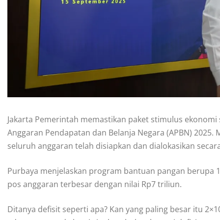
Jakarta Pemerintah memastikan paket stimulus ekonomi se
Anggaran Pendapatan dan Belanja Negara (APBN) 2025.
seluruh anggaran telah disiapkan dan dialokasikan secara
Purbaya menjelaskan program bantuan pangan berupa 10
pos anggaran terbesar dengan nilai Rp7 triliun.
Ditanya defisit seperti apa? Kan yang paling besar itu 2×