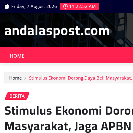
Skip
Friday, 7 August 2026
11:22:53 AM
to
content
andalaspost.com
HOME
Home
Stimulus Ekonomi Dorong Daya Beli Masyarakat, 
BERITA
Stimulus Ekonomi Doro
Masyarakat, Jaga APBN 