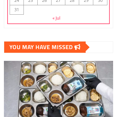
24
25
26
27
28
29
30
31
« Jul
YOU MAY HAVE MISSED