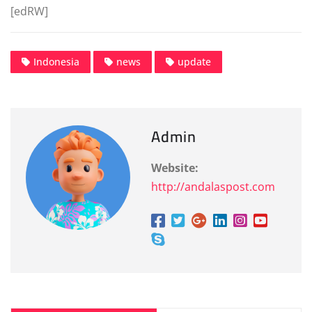
[edRW]
Indonesia
news
update
Admin
Website:
http://andalaspost.com