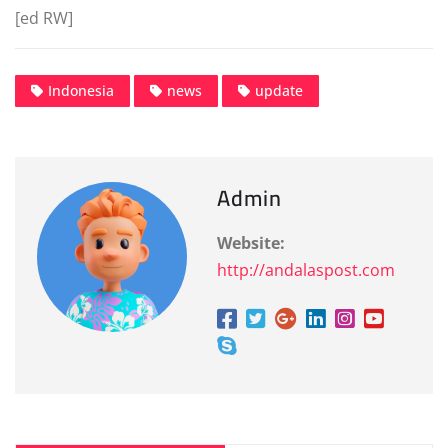
[ed RW]
Indonesia
news
update
Admin
Website:
http://andalaspost.com