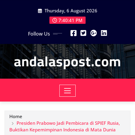
Skip
Thursday, 6 August 2026
to
content
7:40:43 PM
Follow Us
andalaspost.com
Home
Presiden Prabowo Jadi Pembicara di SPIEF Rusia,
Buktikan Kepemimpinan Indonesia di Mata Dunia