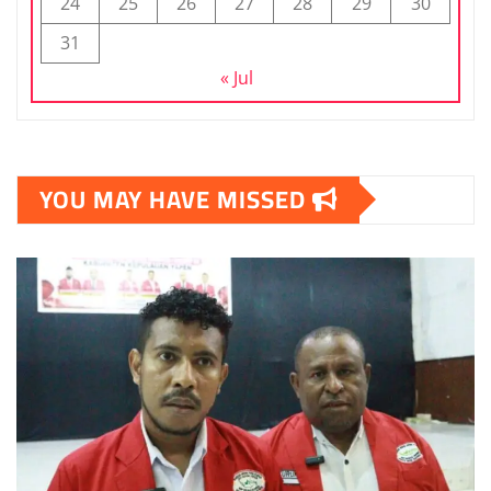
24
25
26
27
28
29
30
31
« Jul
YOU MAY HAVE MISSED