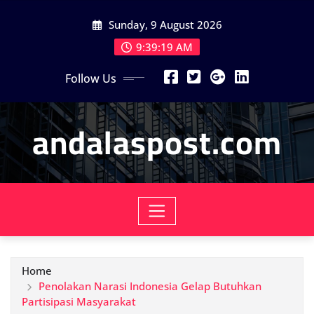
Skip
Sunday, 9 August 2026
to
content
9:39:20 AM
Follow Us
andalaspost.com
Home
Penolakan Narasi Indonesia Gelap Butuhkan
Partisipasi Masyarakat