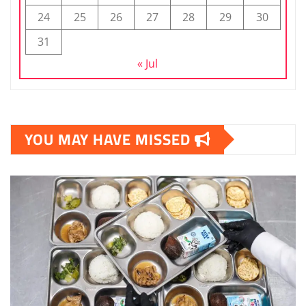
24
25
26
27
28
29
30
31
« Jul
YOU MAY HAVE MISSED