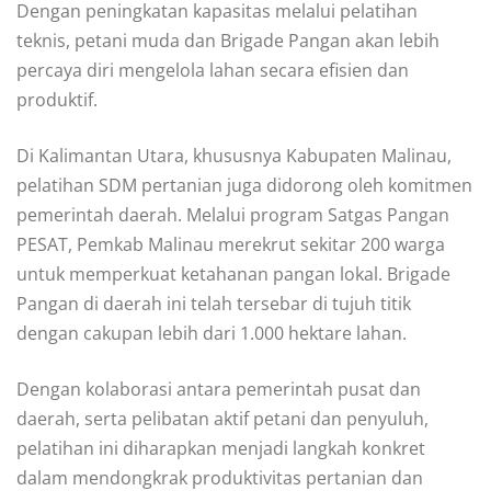
Dengan peningkatan kapasitas melalui pelatihan
teknis, petani muda dan Brigade Pangan akan lebih
percaya diri mengelola lahan secara efisien dan
produktif.
Di Kalimantan Utara, khususnya Kabupaten Malinau,
pelatihan SDM pertanian juga didorong oleh komitmen
pemerintah daerah. Melalui program Satgas Pangan
PESAT, Pemkab Malinau merekrut sekitar 200 warga
untuk memperkuat ketahanan pangan lokal. Brigade
Pangan di daerah ini telah tersebar di tujuh titik
dengan cakupan lebih dari 1.000 hektare lahan.
Dengan kolaborasi antara pemerintah pusat dan
daerah, serta pelibatan aktif petani dan penyuluh,
pelatihan ini diharapkan menjadi langkah konkret
dalam mendongkrak produktivitas pertanian dan