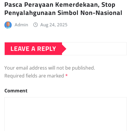
Pasca Perayaan Kemerdekaan, Stop
Penyalahgunaan Simbol Non-Nasional
Admin
Aug 24, 2025
LEAVE A REPLY
Your email address will not be published.
Required fields are marked
*
Comment