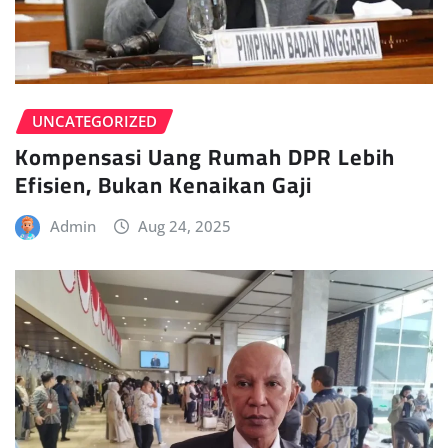
UNCATEGORIZED
Kompensasi Uang Rumah DPR Lebih
Efisien, Bukan Kenaikan Gaji
Admin
Aug 24, 2025