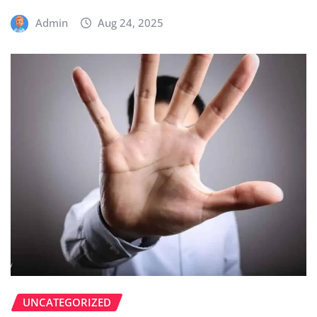
Admin
Aug 24, 2025
UNCATEGORIZED