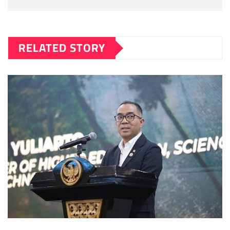
RELATED STORY