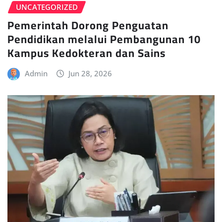
UNCATEGORIZED
Pemerintah Dorong Penguatan
Pendidikan melalui Pembangunan 10
Kampus Kedokteran dan Sains
Admin
Jun 28, 2026