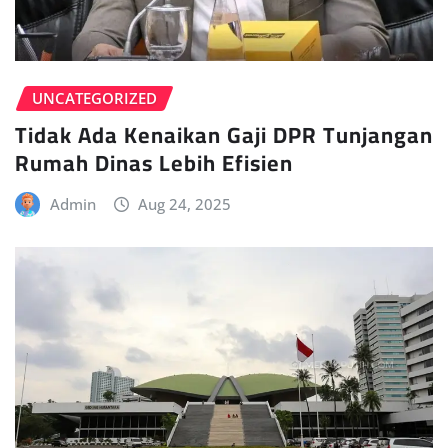
UNCATEGORIZED
Tidak Ada Kenaikan Gaji DPR Tunjangan
Rumah Dinas Lebih Efisien
Admin
Aug 24, 2025