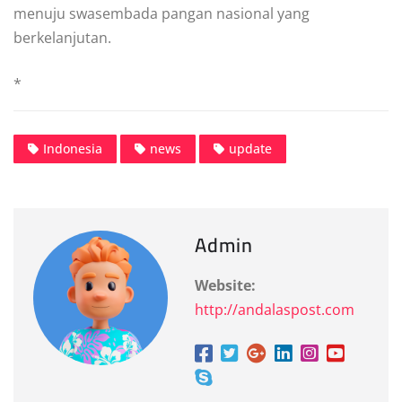
menuju swasembada pangan nasional yang
berkelanjutan.
*
Indonesia
news
update
Admin
Website:
http://andalaspost.com