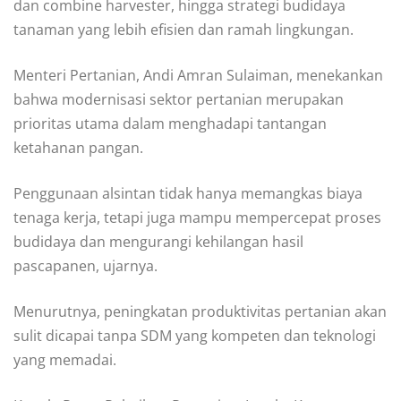
dan combine harvester, hingga strategi budidaya
tanaman yang lebih efisien dan ramah lingkungan.
Menteri Pertanian, Andi Amran Sulaiman, menekankan
bahwa modernisasi sektor pertanian merupakan
prioritas utama dalam menghadapi tantangan
ketahanan pangan.
Penggunaan alsintan tidak hanya memangkas biaya
tenaga kerja, tetapi juga mampu mempercepat proses
budidaya dan mengurangi kehilangan hasil
pascapanen, ujarnya.
Menurutnya, peningkatan produktivitas pertanian akan
sulit dicapai tanpa SDM yang kompeten dan teknologi
yang memadai.