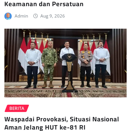
Keamanan dan Persatuan
Admin
Aug 9, 2026
BERITA
Waspadai Provokasi, Situasi Nasional
Aman Jelang HUT ke-81 RI