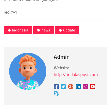
[edRW]
Indonesia
news
update
Admin
Website:
http://andalaspost.com