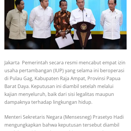
Jakarta  Pemerintah secara resmi mencabut empat izin
usaha pertambangan (IUP) yang selama ini beroperasi
di Pulau Gag, Kabupaten Raja Ampat, Provinsi Papua
Barat Daya. Keputusan ini diambil setelah melalui
kajian menyeluruh, baik dari sisi legalitas maupun
dampaknya terhadap lingkungan hidup.
Menteri Sekretaris Negara (Mensesneg) Prasetyo Hadi
mengungkapkan bahwa keputusan tersebut diambil