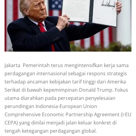
Jakarta  Pemerintah terus mengintensifkan kerja sama
perdagangan internasional sebagai respons strategis
terhadap ancaman kebijakan tarif tinggi dari Amerika
Serikat di bawah kepemimpinan Donald Trump. Fokus
utama diarahkan pada percepatan penyelesaian
perundingan Indonesia-European Union
Comprehensive Economic Partnership Agreement (I-EU
CEPA) yang dinilai menjadi jalan keluar konkret di
tengah ketegangan perdagangan global.