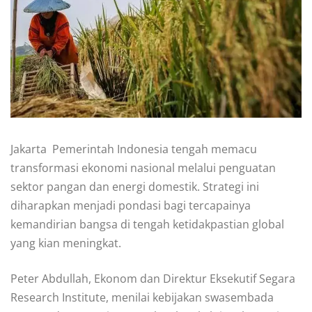
Jakarta  Pemerintah Indonesia tengah memacu
transformasi ekonomi nasional melalui penguatan
sektor pangan dan energi domestik. Strategi ini
diharapkan menjadi pondasi bagi tercapainya
kemandirian bangsa di tengah ketidakpastian global
yang kian meningkat.
Peter Abdullah, Ekonom dan Direktur Eksekutif Segara
Research Institute, menilai kebijakan swasembada