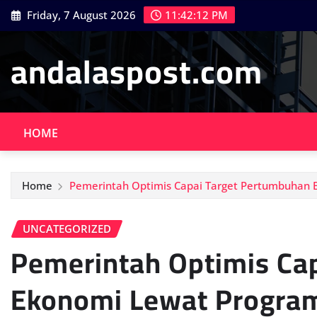
Skip
Friday, 7 August 2026
11:42:13 PM
to
content
andalaspost.com
HOME
Home
Pemerintah Optimis Capai Target Pertumbuhan 
UNCATEGORIZED
Pemerintah Optimis Ca
Ekonomi Lewat Program