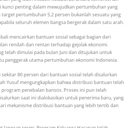
jadi kunci penting dalam mewujudkan pertumbuhan yang
n target pertumbuhan 5,2 persen bukanlah sesuatu yang
 apabila seluruh elemen bangsa bergerak dalam satu arah.
bali mencairkan bantuan sosial sebagai bagian dari
ilan rendah dan rentan terhadap gejolak ekonomi.
ng telah dimulai pada bulan Juni dan ditujukan untuk
atu penggerak utama pertumbuhan ekonomi Indonesia.
 sekitar 80 persen dari bantuan sosial telah disalurkan
llah Yusuf mengungkapkan bahwa distribusi bantuan telah
program penebalan bansos. Proses ini pun telah
alurkan saat ini dialokasikan untuk penerima baru, yang
i mekanisme distribusi bantuan yang lebih tertib dan
ut laporan resmi, Program Keluarga Harapan telah