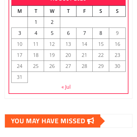
M
T
W
T
F
S
S
1
2
3
4
5
6
7
8
9
10
11
12
13
14
15
16
17
18
19
20
21
22
23
24
25
26
27
28
29
30
31
« Jul
YOU MAY HAVE MISSED