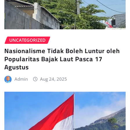
UNCATEGORIZED
Nasionalisme Tidak Boleh Luntur oleh
Popularitas Bajak Laut Pasca 17
Agustus
Admin
Aug 24, 2025