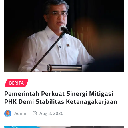
BERITA
Pemerintah Perkuat Sinergi Mitigasi
PHK Demi Stabilitas Ketenagakerjaan
Admin
Aug 8, 2026