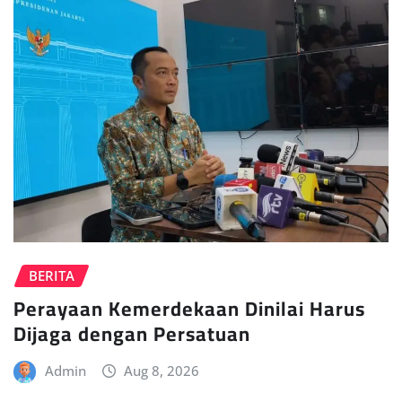
BERITA
Perayaan Kemerdekaan Dinilai Harus
Dijaga dengan Persatuan
Admin
Aug 8, 2026