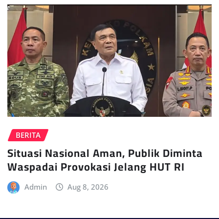
BERITA
Situasi Nasional Aman, Publik Diminta
Waspadai Provokasi Jelang HUT RI
Admin
Aug 8, 2026