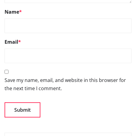
Name
*
Email
*
Save my name, email, and website in this browser for
the next time I comment.