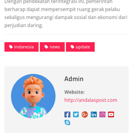
Dengan pendekatan terintegrasi ini, pemerintah
berharap dapat mempersempit ruang gerak pelaku
sekaligus mengurangi dampak sosial dan ekonomi dari
perjudian daring.
Indonesia
news
update
Admin
Website:
http://andalaspost.com