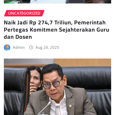
UNCATEGORIZED
Naik Jadi Rp 274,7 Triliun, Pemerintah
Pertegas Komitmen Sejahterakan Guru
dan Dosen
Admin
Aug 24, 2025