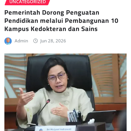
UNCATEGORIZED
Pemerintah Dorong Penguatan
Pendidikan melalui Pembangunan 10
Kampus Kedokteran dan Sains
Admin
Jun 28, 2026