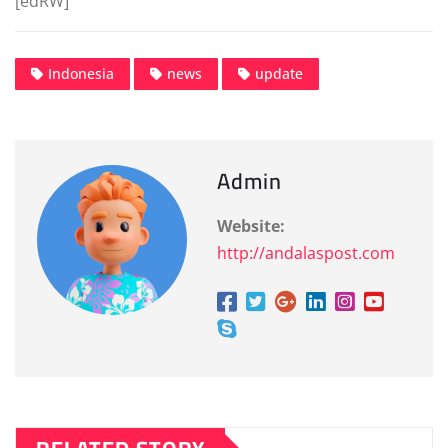
[edRW]
Indonesia
news
update
Admin
Website:
http://andalaspost.com