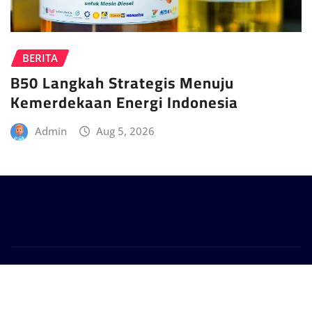
BERITA
B50 Langkah Strategis Menuju
Kemerdekaan Energi Indonesia
Admin
Aug 5, 2026
Copyright © 2024 | Powered by
WordPress
|
Provo
News
by
ThemeArile