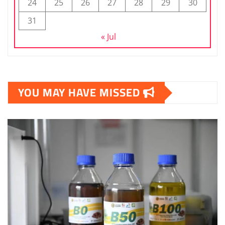
24
25
26
27
28
29
30
31
« Jul
YOU MAY HAVE MISSED