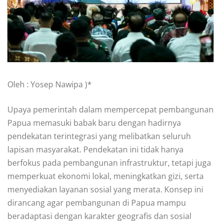
Oleh : Yosep Nawipa )*
Upaya pemerintah dalam mempercepat pembangunan
Papua memasuki babak baru dengan hadirnya
pendekatan terintegrasi yang melibatkan seluruh
lapisan masyarakat. Pendekatan ini tidak hanya
berfokus pada pembangunan infrastruktur, tetapi juga
memperkuat ekonomi lokal, meningkatkan gizi, serta
menyediakan layanan sosial yang merata. Konsep ini
dirancang agar pembangunan di Papua mampu
beradaptasi dengan karakter geografis dan sosial