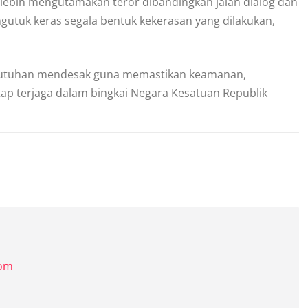
lebih mengutamakan teror dibandingkan jalan dialog dan
ngutuk keras segala bentuk kekerasan yang dilakukan,
utuhan mendesak guna memastikan keamanan,
tap terjaga dalam bingkai Negara Kesatuan Republik
com