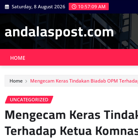
Skip
Saturday, 8 August 2026
10:57:11 AM
to
content
andalaspost.com
HOME
Home
Mengecam Keras Tindakan Biadab OPM Terhad
UNCATEGORIZED
Mengecam Keras Tinda
Terhadap Ketua Komna