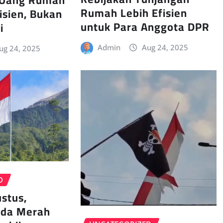
 Uang Rumah
Rumah Lebih Efisien
isien, Bukan
untuk Para Anggota DPR
i
Admin
Aug 24, 2025
ug 24, 2025
D
stus,
ada Merah