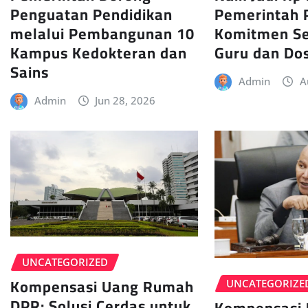
Pemerintah 
Penguatan Pendidikan
Komitmen Se
melalui Pembangunan 10
Guru dan Do
Kampus Kedokteran dan
Sains
Admin
A
Admin
Jun 28, 2026
UNCATEGORIZED
Kompensasi Uang Rumah
UNCATEGORIZE
DPR: Solusi Cerdas untuk