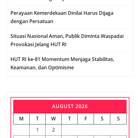
Perayaan Kemerdekaan Dinilai Harus Dijaga
dengan Persatuan
Situasi Nasional Aman, Publik Diminta Waspadai
Provokasi Jelang HUT RI
HUT RI ke-81 Momentum Menjaga Stabilitas,
Keamanan, dan Optimisme
AUGUST 2026
M
T
W
T
F
S
S
1
2