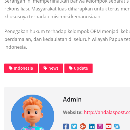
Serangan ini memperlihatkan bahwa kelompok separatis 
rekonsiliasi. Masyarakat luas diharapkan untuk terus me
khususnya terhadap misi-misi kemanusiaan.
Penegakan hukum terhadap kelompok OPM menjadi keb
perdamaian, dan kedaulatan di seluruh wilayah Papua te
Indonesia.
Indonesia
news
update
Admin
Website:
http://andalaspost.