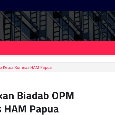
ap Ketua Komnas HAM Papua
kan Biadab OPM
s HAM Papua