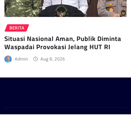
BERITA
Situasi Nasional Aman, Publik Diminta
Waspadai Provokasi Jelang HUT RI
Admin
Aug 8, 2026
Copyright © 2024 | Powered by
WordPress
|
Provo
News
by
ThemeArile