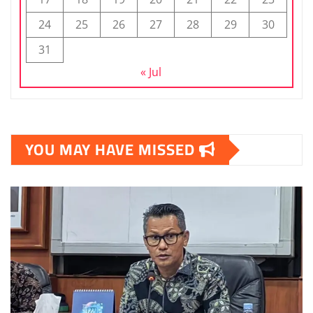
24
25
26
27
28
29
30
31
« Jul
YOU MAY HAVE MISSED