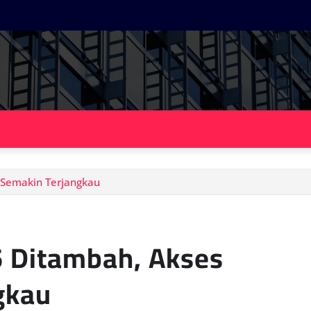
 Semakin Terjangkau
5 Ditambah, Akses
gkau