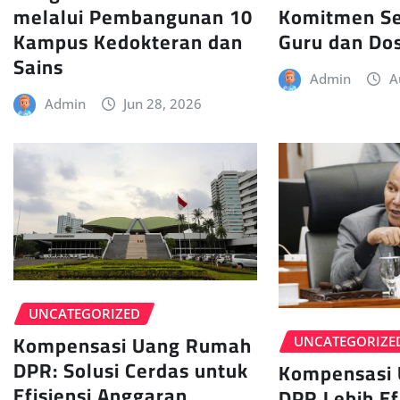
Komitmen Se
melalui Pembangunan 10
Guru dan Do
Kampus Kedokteran dan
Sains
Admin
A
Admin
Jun 28, 2026
UNCATEGORIZED
Kompensasi Uang Rumah
UNCATEGORIZE
DPR: Solusi Cerdas untuk
Kompensasi
Efisiensi Anggaran
DPR Lebih Ef