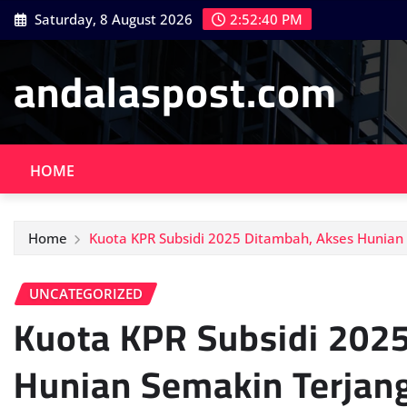
Skip
Saturday, 8 August 2026
2:52:41 PM
to
content
andalaspost.com
HOME
Home
Kuota KPR Subsidi 2025 Ditambah, Akses Hunian
UNCATEGORIZED
Kuota KPR Subsidi 202
Hunian Semakin Terjan