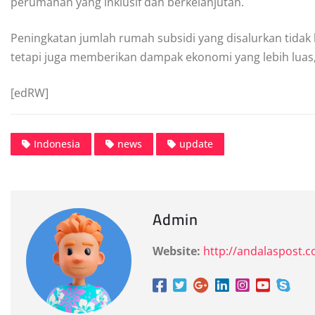
perumahan yang inklusif dan berkelanjutan.
Peningkatan jumlah rumah subsidi yang disalurkan tida
tetapi juga memberikan dampak ekonomi yang lebih luas,
[edRW]
Indonesia
news
update
Admin
Website:
http://andalaspost.