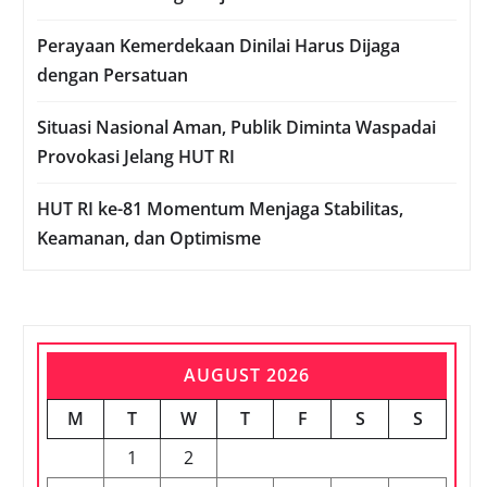
Perayaan Kemerdekaan Dinilai Harus Dijaga
dengan Persatuan
Situasi Nasional Aman, Publik Diminta Waspadai
Provokasi Jelang HUT RI
HUT RI ke-81 Momentum Menjaga Stabilitas,
Keamanan, dan Optimisme
AUGUST 2026
M
T
W
T
F
S
S
1
2