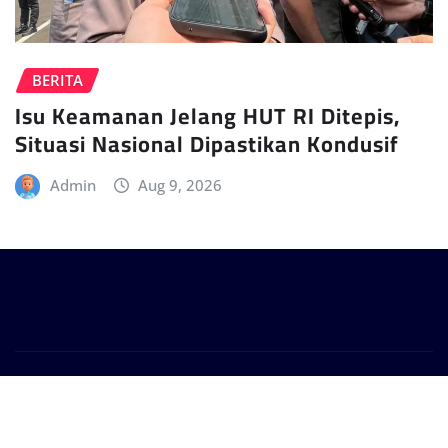
BERITA
Isu Keamanan Jelang HUT RI Ditepis,
Situasi Nasional Dipastikan Kondusif
Admin
Aug 9, 2026
Copyright © 2024 | Powered by
WordPress
|
Provo
News
by
ThemeArile