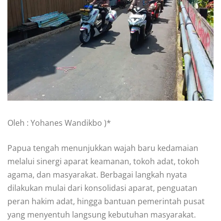
Oleh : Yohanes Wandikbo )*
Papua tengah menunjukkan wajah baru kedamaian
melalui sinergi aparat keamanan, tokoh adat, tokoh
agama, dan masyarakat. Berbagai langkah nyata
dilakukan mulai dari konsolidasi aparat, penguatan
peran hakim adat, hingga bantuan pemerintah pusat
yang menyentuh langsung kebutuhan masyarakat.