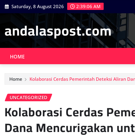
Skip
Saturday, 8 August 2026
2:39:08 AM
to
content
andalaspost.com
HOME
Home
Kolaborasi Cerdas Pemerintah Deteksi Aliran Da
UNCATEGORIZED
Kolaborasi Cerdas Peme
Dana Mencurigakan untu