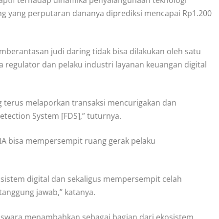
aring yang perputaran dananya diprediksi mencapai Rp1.200
erantasan judi daring tidak bisa dilakukan oleh satu
a regulator dan pelaku industri layanan keuangan digital
g terus melaporkan transaksi mencurigakan dan
ection System [FDS],” tuturnya.
ANA bisa mempersempit ruang gerak pelaku
sistem digital dan sekaligus mempersempit celah
tanggung jawab,” katanya.
 Iswara menambahkan sebagai bagian dari ekosistem