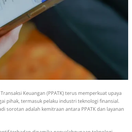
sis Transaksi Keuangan (PPATK) terus memperkuat upaya
pihak, termasuk pelaku industri teknologi finansial.
njadi sorotan adalah kemitraan antara PPATK dan layanan
daptif terhadap dinamika penyalahgunaan teknologi