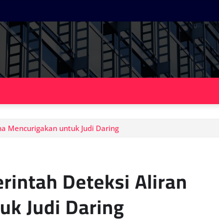
na Mencurigakan untuk Judi Daring
rintah Deteksi Aliran
k Judi Daring