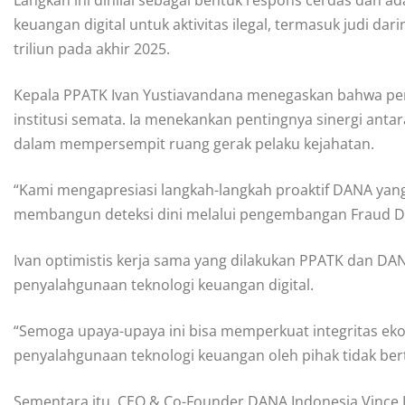
keuangan digital untuk aktivitas ilegal, termasuk judi d
triliun pada akhir 2025.
Kepala PPATK Ivan Yustiavandana menegaskan bahwa pemb
institusi semata. Ia menekankan pentingnya sinergi antar
dalam mempersempit ruang gerak pelaku kejahatan.
“Kami mengapresiasi langkah-langkah proaktif DANA yan
membangun deteksi dini melalui pengembangan Fraud Det
Ivan optimistis kerja sama yang dilakukan PPATK dan D
penyalahgunaan teknologi keuangan digital.
“Semoga upaya-upaya ini bisa memperkuat integritas eko
penyalahgunaan teknologi keuangan oleh pihak tidak ber
Sementara itu, CEO & Co-Founder DANA Indonesia Vince