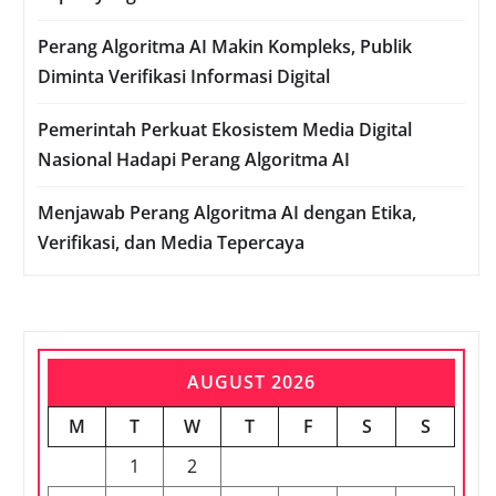
Perang Algoritma AI Makin Kompleks, Publik
Diminta Verifikasi Informasi Digital
Pemerintah Perkuat Ekosistem Media Digital
Nasional Hadapi Perang Algoritma AI
Menjawab Perang Algoritma AI dengan Etika,
Verifikasi, dan Media Tepercaya
AUGUST 2026
M
T
W
T
F
S
S
1
2