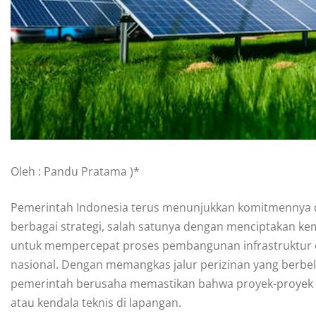
Oleh : Pandu Pratama )*
Pemerintah Indonesia terus menunjukkan komitmennya 
berbagai strategi, salah satunya dengan menciptakan kem
untuk mempercepat proses pembangunan infrastruktur ene
nasional. Dengan memangkas jalur perizinan yang berbe
pemerintah berusaha memastikan bahwa proyek-proyek en
atau kendala teknis di lapangan.