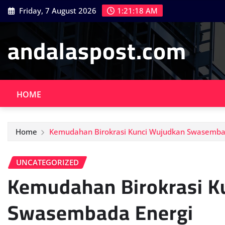
Skip
Friday, 7 August 2026
1:21:20 AM
to
content
andalaspost.com
HOME
Home
Kemudahan Birokrasi Kunci Wujudkan Swasemba
UNCATEGORIZED
Kemudahan Birokrasi K
Swasembada Energi