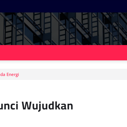
da Energi
unci Wujudkan