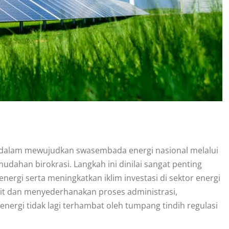
dalam mewujudkan swasembada energi nasional melalui
udahan birokrasi. Langkah ini dinilai sangat penting
rgi serta meningkatkan iklim investasi di sektor energi
lit dan menyederhanakan proses administrasi,
ergi tidak lagi terhambat oleh tumpang tindih regulasi