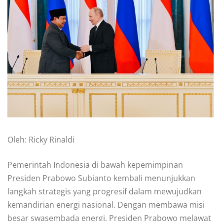
Oleh: Ricky Rinaldi
Pemerintah Indonesia di bawah kepemimpinan
Presiden Prabowo Subianto kembali menunjukkan
langkah strategis yang progresif dalam mewujudkan
kemandirian energi nasional. Dengan membawa misi
besar swasembada energi, Presiden Prabowo melawat