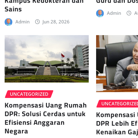
Guru dan Do
Kampus Kedokteran dan
Sains
Admin
A
Admin
Jun 28, 2026
UNCATEGORIZED
Kompensasi Uang Rumah
UNCATEGORIZE
DPR: Solusi Cerdas untuk
Kompensasi
Efisiensi Anggaran
DPR Lebih Ef
Negara
Kenaikan Gaj