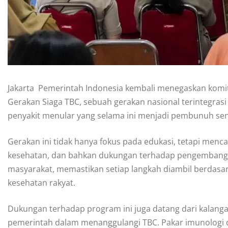
Jakarta  Pemerintah Indonesia kembali menegaskan ko
Gerakan Siaga TBC, sebuah gerakan nasional terintegrasi
penyakit menular yang selama ini menjadi pembunuh se
Gerakan ini tidak hanya fokus pada edukasi, tetapi menc
kesehatan, dan bahkan dukungan terhadap pengembangan
masyarakat, memastikan setiap langkah diambil berdasark
kesehatan rakyat.
Dukungan terhadap program ini juga datang dari kalang
pemerintah dalam menanggulangi TBC. Pakar imunologi dar