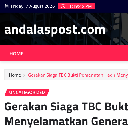
Skip
Friday, 7 August 2026
11:19:46 PM
to
content
andalaspost.com
HOME
Home
Gerakan Siaga TBC Bukti Pemerintah Hadir Men
UNCATEGORIZED
Gerakan Siaga TBC Bukt
Menyelamatkan Genera