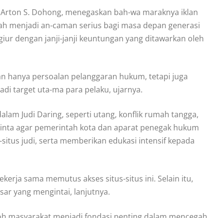
 Arton S. Dohong, menegaskan bah-wa maraknya iklan
lah menjadi an-caman serius bagi masa depan generasi
ur dengan janji-janji keuntungan yang ditawarkan oleh
kan hanya persoalan pelanggaran hukum, tetapi juga
 target uta-ma para pelaku, ujarnya.
alam Judi Daring, seperti utang, konflik rumah tangga,
minta agar pemerintah kota dan aparat penegak hukum
tus judi, serta memberikan edukasi intensif kepada
rja sama memutus akses situs-situs ini. Selain itu,
sar yang mengintai, lanjutnya.
koh masyarakat menjadi fondasi penting dalam mencegah