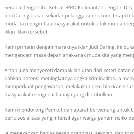
Senada dengan itu, Ketua DPRD Kalimantan Tengah, Drs.
Judi Daring bukan sekadar pelanggaran hukum, tetapi te
muda. Ia mengimbau masyarakat untuk tidak mu-dah tergi
iklan-iklan tersebut.
Kami prihatin dengan maraknya iklan Judi Daring. Ini bu
mengancam masa depan anak-anak muda kita yang menjadi
Arton juga menyoroti dampak lanjutan dari keterlibatan d
bahkan potensi meningkatnya angka kriminalitas. Ia me
memperkuat pengawasan, melakukan pem-blokiran situs-si
masyarakat mengenai bahaya yang ditimbulkan.
Kami mendorong Pemkot dan aparat berwenang untuk beke
perlu sosialisasi yang intensif agar warga paham risiko be
Ia menekankan bahwa peran orang tua, sekolah, dan to