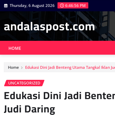
Skip
Thursday, 6 August 2026
6:46:58 PM
to
content
andalaspost.com
HOME
Home
Edukasi Dini Jadi Benteng Utama Tangkal Iklan Ju
UNCATEGORIZED
Edukasi Dini Jadi Bent
Judi Daring