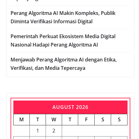
Perang Algoritma AI Makin Kompleks, Publik
Diminta Verifikasi Informasi Digital
Pemerintah Perkuat Ekosistem Media Digital
Nasional Hadapi Perang Algoritma AI
Menjawab Perang Algoritma AI dengan Etika,
Verifikasi, dan Media Tepercaya
AUGUST 2026
M
T
W
T
F
S
S
1
2