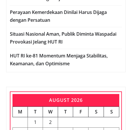
Perayaan Kemerdekaan Dinilai Harus Dijaga
dengan Persatuan
Situasi Nasional Aman, Publik Diminta Waspadai
Provokasi Jelang HUT RI
HUT RI ke-81 Momentum Menjaga Stabilitas,
Keamanan, dan Optimisme
AUGUST 2026
M
T
W
T
F
S
S
1
2