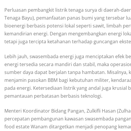
Perluasan pembangkit listrik tenaga surya di daerah-dae
Tenaga Bayu), pemanfaatan panas bumi yang tersebar lua
bioenergi berbasis potensi lokal seperti sawit, limbah p
kemandirian energi. Dengan mengembangkan energi loka
tetapi juga tercipta ketahanan terhadap guncangan ekste
Lebih jauh, swasembada energi juga menciptakan efek be
energi tersedia secara mandiri dan stabil, maka operasiona
sumber daya dapat berjalan tanpa hambatan. Misalnya, 
menjamin pasokan BBM bagi kebutuhan militer, kendaraa
pada energi. Ketersediaan listrik yang andal juga krusial 
pemantauan perbatasan berbasis teknologi.
Menteri Koordinator Bidang Pangan, Zulkifli Hasan (Zu
percepatan pembangunan kawasan swasembada pangan at
food estate Wanam ditargetkan menjadi penopang kemand