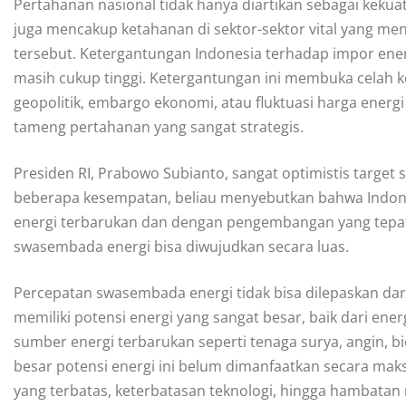
Pertahanan nasional tidak hanya diartikan sebagai keku
juga mencakup ketahanan di sektor-sektor vital yang me
tersebut. Ketergantungan Indonesia terhadap impor ener
masih cukup tinggi. Ketergantungan ini membuka celah ker
geopolitik, embargo ekonomi, atau fluktuasi harga energ
tameng pertahanan yang sangat strategis.
Presiden RI, Prabowo Subianto, sangat optimistis target
beberapa kesempatan, beliau menyebutkan bahwa Indone
energi terbarukan dan dengan pengembangan yang tepat d
swasembada energi bisa diwujudkan secara luas.
Percepatan swasembada energi tidak bisa dilepaskan dar
memiliki potensi energi yang sangat besar, baik dari ener
sumber energi terbarukan seperti tenaga surya, angin, b
besar potensi energi ini belum dimanfaatkan secara maks
yang terbatas, keterbatasan teknologi, hingga hambatan 