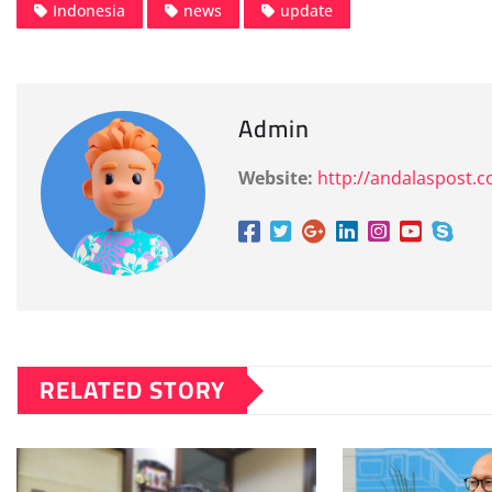
Indonesia
news
update
Admin
Website:
http://andalaspost.
RELATED STORY