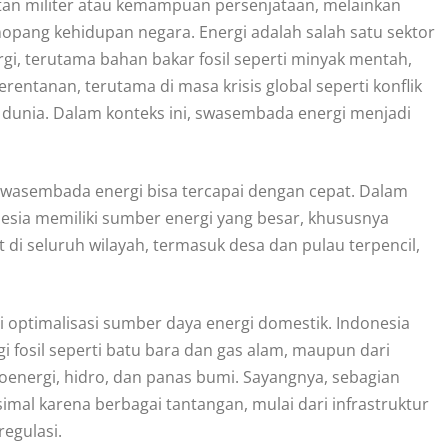
atan militer atau kemampuan persenjataan, melainkan
nopang kehidupan negara. Energi adalah salah satu sektor
gi, terutama bahan bakar fosil seperti minyak mentah,
entanan, terutama di masa krisis global seperti konflik
i dunia. Dalam konteks ini, swasembada energi menjadi
 swasembada energi bisa tercapai dengan cepat. Dalam
sia memiliki sumber energi yang besar, khususnya
i seluruh wilayah, termasuk desa dan pulau terpencil,
i optimalisasi sumber daya energi domestik. Indonesia
gi fosil seperti batu bara dan gas alam, maupun dari
ioenergi, hidro, dan panas bumi. Sayangnya, sebagian
imal karena berbagai tantangan, mulai dari infrastruktur
regulasi.