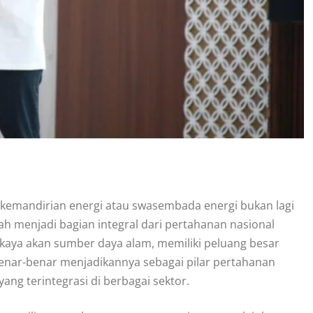
, kemandirian energi atau swasembada energi bukan lagi
h menjadi bagian integral dari pertahanan nasional
 kaya akan sumber daya alam, memiliki peluang besar
nar-benar menjadikannya sebagai pilar pertahanan
ng terintegrasi di berbagai sektor.