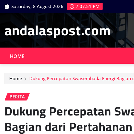
Skip
Saturday, 8 August 2026
7:07:52 PM
to
content
andalaspost.com
HOME
Home
Dukung Percepatan Swasembada Energi Bagian d
BERITA
Dukung Percepatan Sw
Bagian dari Pertahanan