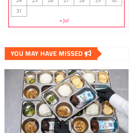
24
25
26
27
28
29
30
31
« Jul
YOU MAY HAVE MISSED