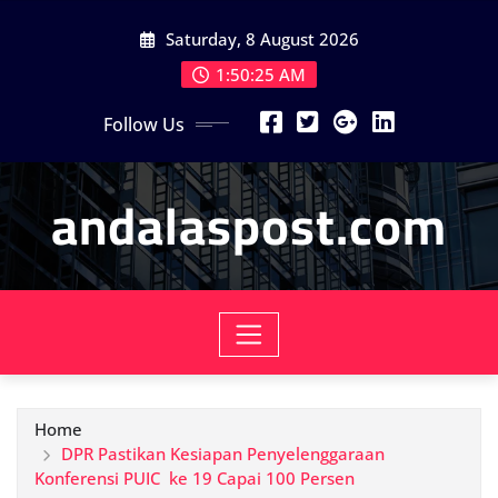
Skip
Saturday, 8 August 2026
to
content
1:50:26 AM
Follow Us
andalaspost.com
Home
DPR Pastikan Kesiapan Penyelenggaraan
Konferensi PUIC  ke 19 Capai 100 Persen