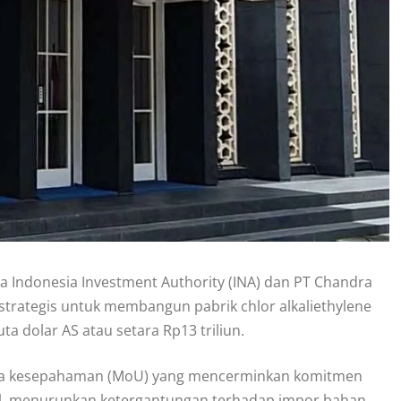
a Indonesia Investment Authority (INA) dan PT Chandra
 strategis untuk membangun pabrik chlor alkaliethylene
ta dolar AS atau setara Rp13 triliun.
nota kesepahaman (MoU) yang mencerminkan komitmen
l, menurunkan ketergantungan terhadap impor bahan