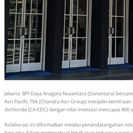
Jakarta  BPI Daya Anagata Nusantara (Danantara) bersam
Asri Pacific Tbk (Chandra Asri Group) menjalin kemitraan
dichloride (CA-EDC) dengan nilai investasi mencapai 800 ju
Kolaborasi ini diformalkan melalui penandatanganan 
bersama dalam memperkuat ketahanan industri nasiona