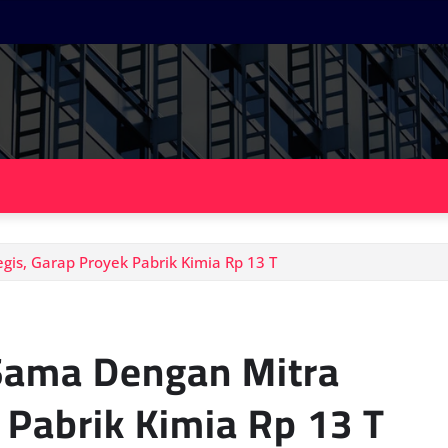
gis, Garap Proyek Pabrik Kimia Rp 13 T
 Sama Dengan Mitra
 Pabrik Kimia Rp 13 T