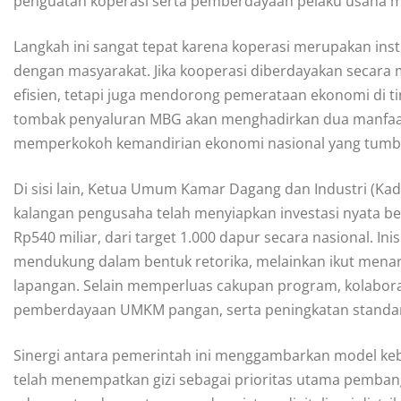
penguatan koperasi serta pemberdayaan pelaku usaha m
Langkah ini sangat tepat karena koperasi merupakan inst
dengan masyarakat. Jika kooperasi diberdayakan secara ma
efisien, tetapi juga mendorong pemerataan ekonomi di t
tombak penyaluran MBG akan menghadirkan dua manfaat u
memperkokoh kemandirian ekonomi nasional yang tumbu
Di sisi lain, Ketua Umum Kamar Dagang dan Industri (Ka
kalangan pengusaha telah menyiapkan investasi nyata b
Rp540 miliar, dari target 1.000 dapur secara nasional. In
mendukung dalam bentuk retorika, melainkan ikut mena
lapangan. Selain memperluas cakupan program, kolaboras
pemberdayaan UMKM pangan, serta peningkatan standar 
Sinergi antara pemerintah ini menggambarkan model kebij
telah menempatkan gizi sebagai prioritas utama pemban