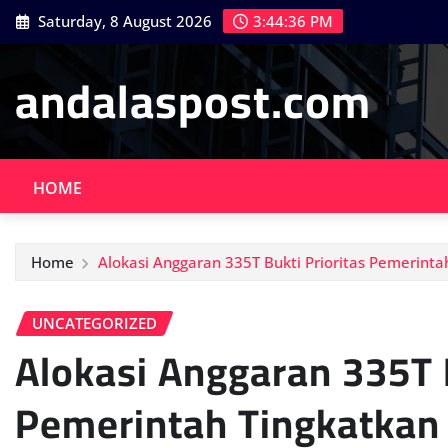
Skip
Saturday, 8 August 2026
3:44:38 PM
to
content
andalaspost.com
HOME
Home
Alokasi Anggaran 335T Bukti Prioritas Pemerint
UNCATEGORIZED
Alokasi Anggaran 335T B
Pemerintah Tingkatkan