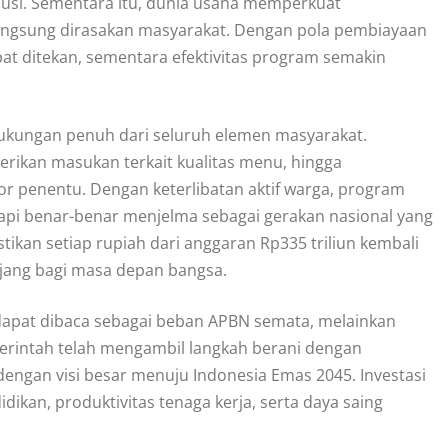
ibusi. Sementara itu, dunia usaha memperkuat
t langsung dirasakan masyarakat. Dengan pola pembiayaan
pat ditekan, sementara efektivitas program semakin
ukungan penuh dari seluruh elemen masyarakat.
rikan masukan terkait kualitas menu, hingga
or penentu. Dengan keterlibatan aktif warga, program
api benar-benar menjelma sebagai gerakan nasional yang
ikan setiap rupiah dari anggaran Rp335 triliun kembali
njang bagi masa depan bangsa.
 dapat dibaca sebagai beban APBN semata, melainkan
erintah telah mengambil langkah berani dengan
dengan visi besar menuju Indonesia Emas 2045. Investasi
idikan, produktivitas tenaga kerja, serta daya saing