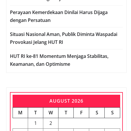
Perayaan Kemerdekaan Dinilai Harus Dijaga
dengan Persatuan
Situasi Nasional Aman, Publik Diminta Waspadai
Provokasi Jelang HUT RI
HUT RI ke-81 Momentum Menjaga Stabilitas,
Keamanan, dan Optimisme
AUGUST 2026
M
T
W
T
F
S
S
1
2