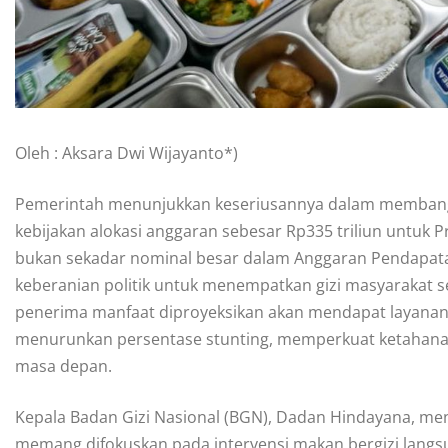
Oleh : Aksara Dwi Wijayanto*)
Pemerintah menunjukkan keseriusannya dalam membangu
kebijakan alokasi anggaran sebesar Rp335 triliun untuk 
bukan sekadar nominal besar dalam Anggaran Pendapata
keberanian politik untuk menempatkan gizi masyarakat seb
penerima manfaat diproyeksikan akan mendapat layanan m
menurunkan persentase stunting, memperkuat ketahanan
masa depan.
Kepala Badan Gizi Nasional (BGN), Dadan Hindayana, me
memang difokuskan pada intervensi makan bergizi langs