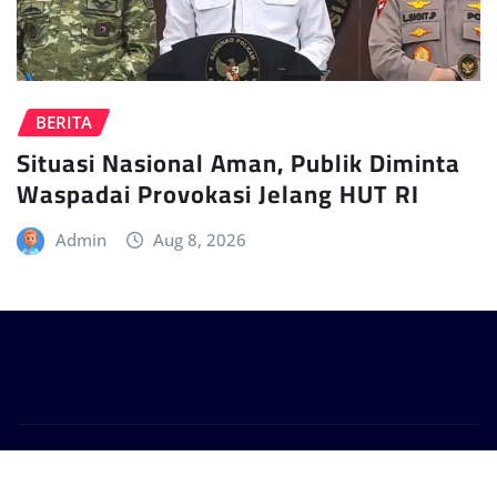
BERITA
Situasi Nasional Aman, Publik Diminta
Waspadai Provokasi Jelang HUT RI
Admin
Aug 8, 2026
Copyright © 2024 | Powered by
WordPress
|
Provo
News
by
ThemeArile