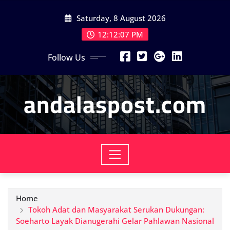
Skip
Saturday, 8 August 2026
to
content
12:12:09 PM
Follow Us
andalaspost.com
Home
Tokoh Adat dan Masyarakat Serukan Dukungan:
Soeharto Layak Dianugerahi Gelar Pahlawan Nasional