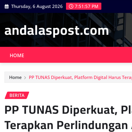
Skip
Thursday, 6 August 2026
7:51:58 PM
to
content
andalaspost.com
HOME
Home
PP TUNAS Diperkuat, Platform Digital Harus Ter
BERITA
PP TUNAS Diperkuat, Pl
Terapkan Perlindungan