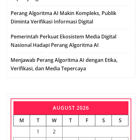
Perang Algoritma AI Makin Kompleks, Publik
Diminta Verifikasi Informasi Digital
Pemerintah Perkuat Ekosistem Media Digital
Nasional Hadapi Perang Algoritma AI
Menjawab Perang Algoritma AI dengan Etika,
Verifikasi, dan Media Tepercaya
AUGUST 2026
M
T
W
T
F
S
S
1
2