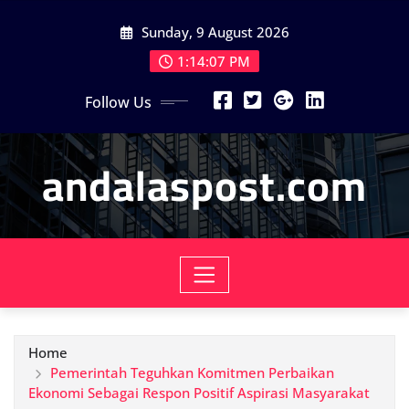
Skip
Sunday, 9 August 2026
to
content
1:14:09 PM
Follow Us
andalaspost.com
Home
Pemerintah Teguhkan Komitmen Perbaikan
Ekonomi Sebagai Respon Positif Aspirasi Masyarakat