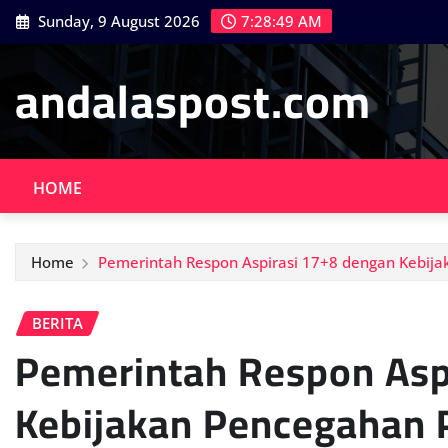
Skip
Sunday, 9 August 2026
7:28:51 AM
to
content
andalaspost.com
HOME
Home
Pemerintah Respon Aspirasi 17+8 dengan Kebij
BERITA
Pemerintah Respon Asp
Kebijakan Pencegahan 