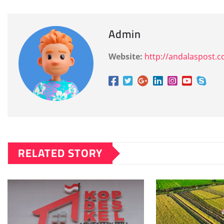
Admin
Website:
http://andalaspost.
RELATED STORY