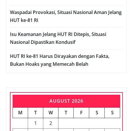
Waspadai Provokasi, Situasi Nasional Aman Jelang
HUT ke-81 RI
Isu Keamanan Jelang HUT RI Ditepis, Situasi
Nasional Dipastikan Kondusif
HUT RI ke-81 Harus Dirayakan dengan Fakta,
Bukan Hoaks yang Memecah Belah
AUGUST 2026
M
T
W
T
F
S
S
1
2