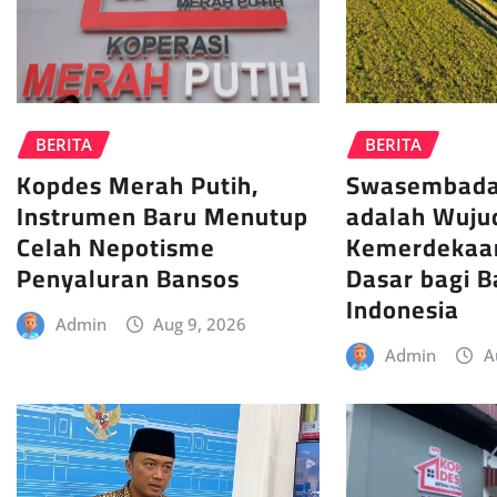
BERITA
BERITA
Kopdes Merah Putih,
Swasembada
Instrumen Baru Menutup
adalah Wuju
Celah Nepotisme
Kemerdekaan
Penyaluran Bansos
Dasar bagi 
Indonesia
Admin
Aug 9, 2026
Admin
A