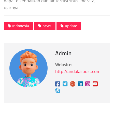
dapat dikendalikan dan air terdistribusi merata,
ujarnya.
Indonesia
news
update
Admin
Website:
http://andalaspost.com