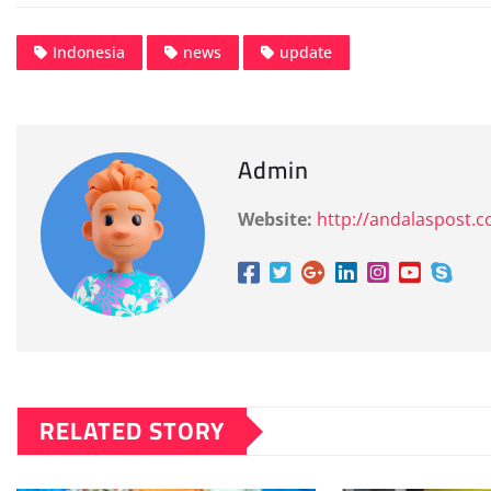
Indonesia
news
update
Admin
Website:
http://andalaspost.
RELATED STORY