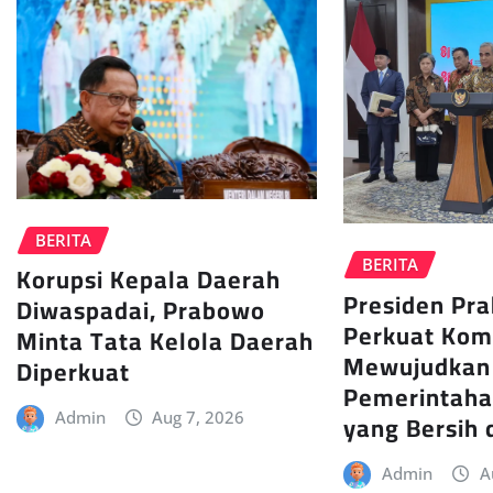
BERITA
BERITA
Korupsi Kepala Daerah
Presiden Pr
Diwaspadai, Prabowo
Perkuat Kom
Minta Tata Kelola Daerah
Mewujudkan
Diperkuat
Pemerintaha
yang Bersih 
Admin
Aug 7, 2026
Admin
A