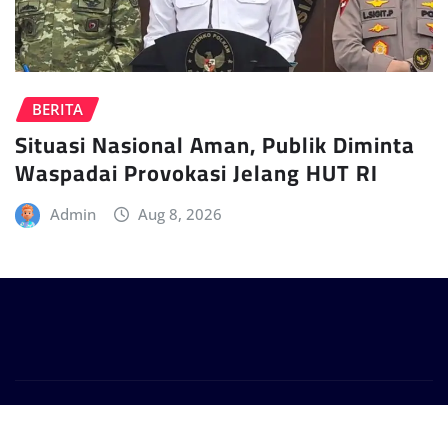
BERITA
Situasi Nasional Aman, Publik Diminta
Waspadai Provokasi Jelang HUT RI
Admin
Aug 8, 2026
Copyright © 2024 | Powered by
WordPress
|
Provo
News
by
ThemeArile