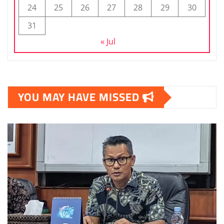
24
25
26
27
28
29
30
31
« Jul
YOU MAY HAVE MISSED