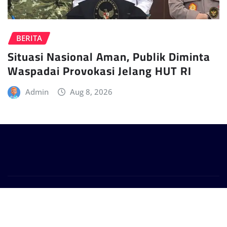
BERITA
Situasi Nasional Aman, Publik Diminta
Waspadai Provokasi Jelang HUT RI
Admin
Aug 8, 2026
Copyright © 2024 | Powered by
WordPress
|
Provo
News
by
ThemeArile