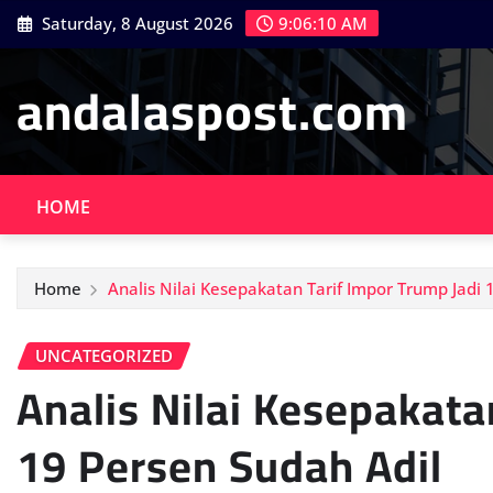
Skip
Saturday, 8 August 2026
9:06:12 AM
to
content
andalaspost.com
HOME
Home
Analis Nilai Kesepakatan Tarif Impor Trump Jadi 
UNCATEGORIZED
Analis Nilai Kesepakata
19 Persen Sudah Adil