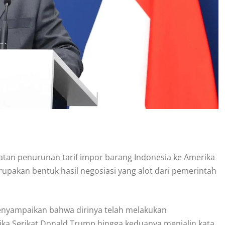
an penurunan tarif impor barang Indonesia ke Amerika
erupakan bentuk hasil negosiasi yang alot dari pemerintah
enyampaikan bahwa dirinya telah melakukan
ka Serikat Donald Trump hingga keduanya menjalin kata