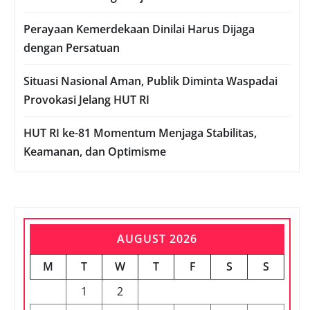
Perayaan Kemerdekaan Dinilai Harus Dijaga
dengan Persatuan
Situasi Nasional Aman, Publik Diminta Waspadai
Provokasi Jelang HUT RI
HUT RI ke-81 Momentum Menjaga Stabilitas,
Keamanan, dan Optimisme
AUGUST 2026
M
T
W
T
F
S
S
1
2